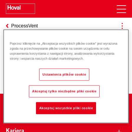
ProcessVent
Poprzez kliknięcie na „Akceptacja wszystkich plików cookie” jest wyrażona
zgoda na przechowywanie plików cookie na swoim urządzeniu w celu
Odpowiedzialność za energię i
usprawnienia korzystania z nawigacji strony, analizowania wykorzystania
strony i wsparcia naszych działań marketingowych.
środowisko
Ustawienia plików cookie
Akceptuj tylko niezbędne pliki cookie
Firma
Akceptuj wszystkie pliki cookie
Kariera