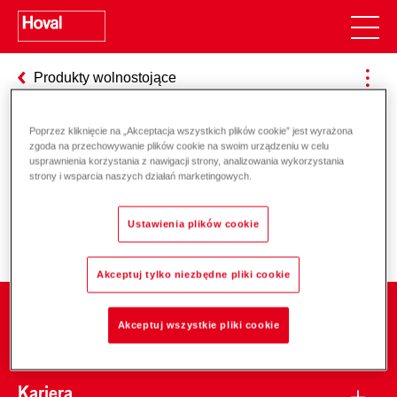
Produkty wolnostojące
Poprzez kliknięcie na „Akceptacja wszystkich plików cookie” jest wyrażona
zgoda na przechowywanie plików cookie na swoim urządzeniu w celu
Odpowiedzialność za energię i
usprawnienia korzystania z nawigacji strony, analizowania wykorzystania
strony i wsparcia naszych działań marketingowych.
środowisko
Ustawienia plików cookie
Akceptuj tylko niezbędne pliki cookie
Firma
Akceptuj wszystkie pliki cookie
Kariera