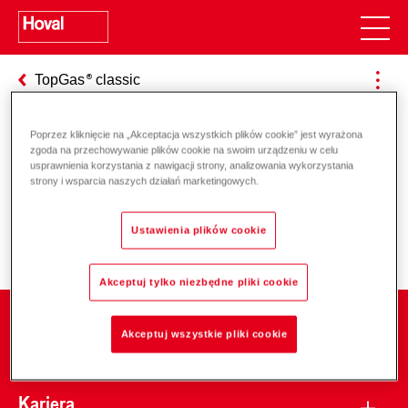
TopGas
classic
Poprzez kliknięcie na „Akceptacja wszystkich plików cookie” jest wyrażona
zgoda na przechowywanie plików cookie na swoim urządzeniu w celu
Odpowiedzialność za energię i
usprawnienia korzystania z nawigacji strony, analizowania wykorzystania
strony i wsparcia naszych działań marketingowych.
środowisko
Ustawienia plików cookie
Akceptuj tylko niezbędne pliki cookie
Firma
Akceptuj wszystkie pliki cookie
Kariera