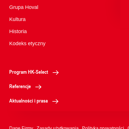
Przegląd
Grupa Hoval
Kultura
Historia
Kodeks etyczny
Program HK-Select
Referencje
Aktualności i prasa
Dane Firmy
Zasady użytkowania
Polityka prywatności