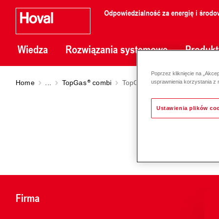
Odpowiedzialność za energię i środo
Wiedza
Rozwiązania systemowe
Produkt
Poprzez kliknięcie na „Akce
Home
...
TopGas
combi
TopGas
combi (21/18 - 32/28
usprawnienia korzystania z 
Ustawienia plików co
Firma