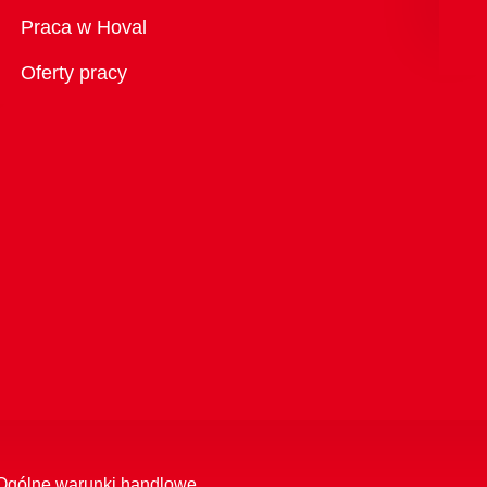
Przegląd
Praca w Hoval
Oferty pracy
Ogólne warunki handlowe