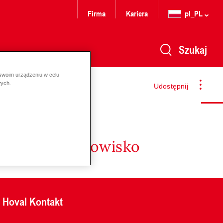
Firma
Kariera
pl_PL
Szukaj
 swoim urządzeniu w celu
wych.
Udostępnij
nergię i środowisko
Hoval Kontakt