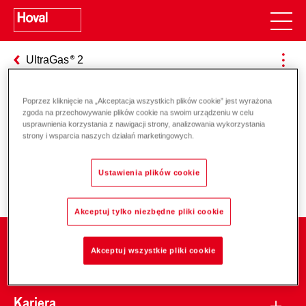
UltraGas
2
Poprzez kliknięcie na „Akceptacja wszystkich plików cookie” jest wyrażona
zgoda na przechowywanie plików cookie na swoim urządzeniu w celu
Odpowiedzialność za energię i
usprawnienia korzystania z nawigacji strony, analizowania wykorzystania
strony i wsparcia naszych działań marketingowych.
środowisko
Ustawienia plików cookie
Akceptuj tylko niezbędne pliki cookie
Firma
Akceptuj wszystkie pliki cookie
Kariera