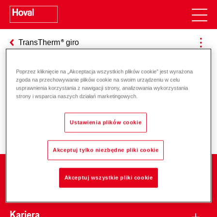
TransTherm
giro
Poprzez kliknięcie na „Akceptacja wszystkich plików cookie” jest wyrażona
zgoda na przechowywanie plików cookie na swoim urządzeniu w celu
Odpowiedzialność za energię i
usprawnienia korzystania z nawigacji strony, analizowania wykorzystania
strony i wsparcia naszych działań marketingowych.
środowisko
Ustawienia plików cookie
Akceptuj tylko niezbędne pliki cookie
Firma
Akceptuj wszystkie pliki cookie
Kariera