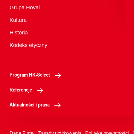
Przegląd
Grupa Hoval
Kultura
Historia
Kodeks etyczny
Program HK-Select
Referencje
Aktualności i prasa
Dane Firmy
Zasady użytkowania
Polityka prywatności