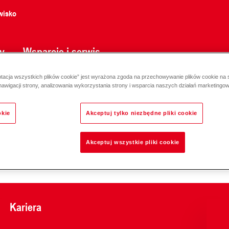
wisko
y
Wsparcie i serwis
ptacja wszystkich plików cookie” jest wyrażona zgoda na przechowywanie plików cookie na
B3G460, PN 10, 110 °C bez siłownika DN 15-50
nawigacji strony, analizowania wykorzystania strony i wsparcia naszych działań marketingo
okie
Akceptuj tylko niezbędne pliki cookie
Akceptuj wszystkie pliki cookie
Odpowiedzialność za e
Kariera