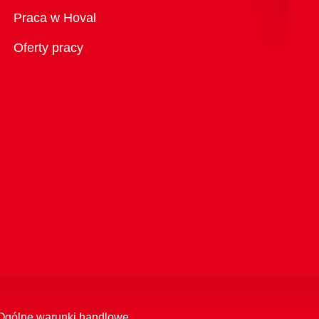
Przegląd
Praca w Hoval
Oferty pracy
Ogólne warunki handlowe