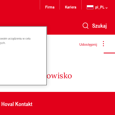
Firma
Kariera
pl_PL
Szukaj
 swoim urządzeniu w celu
wych.
Udostępnij
nergię i środowisko
Hoval Kontakt