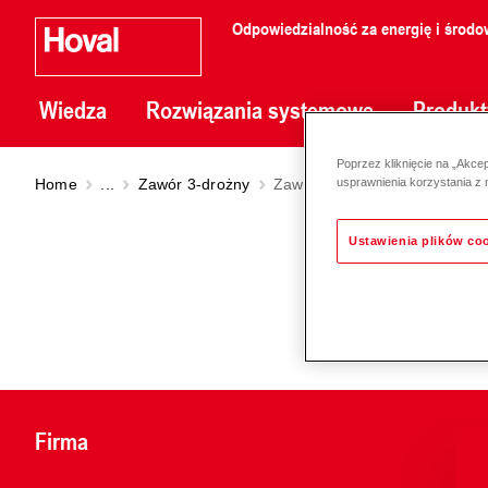
Odpowiedzialność za energię i środo
Wiedza
Rozwiązania systemowe
Produkt
Poprzez kliknięcie na „Akce
Home
...
Zawór 3-drożny
Zawór mieszajacy 3-drogowy 
usprawnienia korzystania z 
Ustawienia plików co
Firma