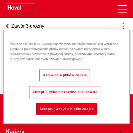
Zawór 3-drożny
Poprzez kliknięcie na „Akceptacja wszystkich plików cookie” jest wyrażona
zgoda na przechowywanie plików cookie na swoim urządzeniu w celu
Odpowiedzialność za energię i
usprawnienia korzystania z nawigacji strony, analizowania wykorzystania
strony i wsparcia naszych działań marketingowych.
środowisko
Ustawienia plików cookie
Akceptuj tylko niezbędne pliki cookie
Firma
Akceptuj wszystkie pliki cookie
Kariera