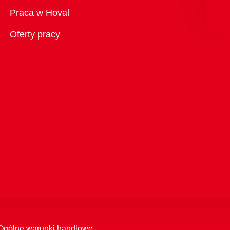
Przegląd
Praca w Hoval
Oferty pracy
Ogólne warunki handlowe