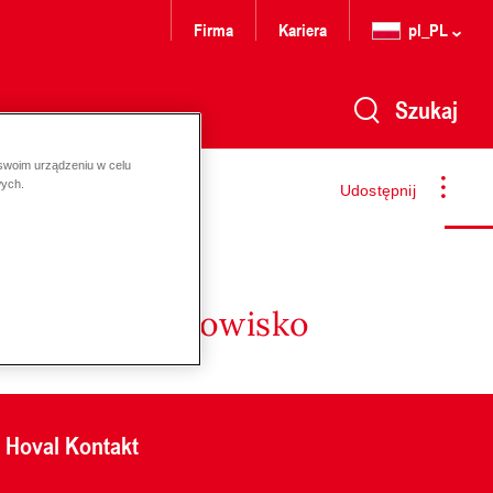
Firma
Kariera
pl_PL
Szukaj
 swoim urządzeniu w celu
wych.
Udostępnij
nergię i środowisko
Hoval Kontakt