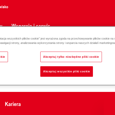
wisko
y
Wsparcie i serwis
ptacja wszystkich plików cookie” jest wyrażona zgoda na przechowywanie plików cookie na
30 V, PN 4, 95 °C DN 15-25
nawigacji strony, analizowania wykorzystania strony i wsparcia naszych działań marketingo
okie
Akceptuj tylko niezbędne pliki cookie
Akceptuj wszystkie pliki cookie
Odpowiedzialność za e
Kariera