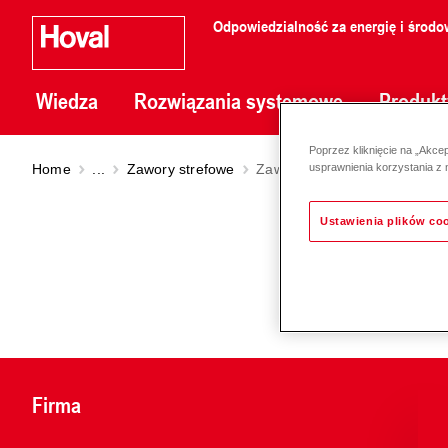
Odpowiedzialność za energię i środo
Wiedza
Rozwiązania systemowe
Produkt
Poprzez kliknięcie na „Akce
Home
...
Zawory strefowe
Zawór 2-drogowy VC4613 / 2
usprawnienia korzystania z 
Ustawienia plików co
Firma