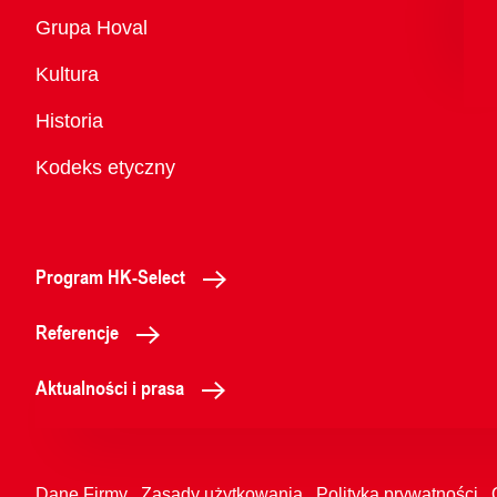
Przegląd
Grupa Hoval
Kultura
Historia
Kodeks etyczny
Program HK-Select
Referencje
Aktualności i prasa
Dane Firmy
Zasady użytkowania
Polityka prywatności