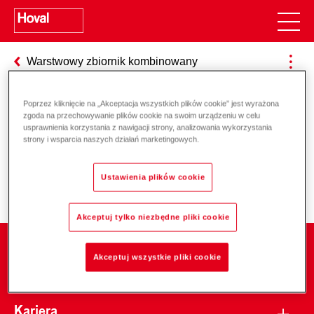
Warstwowy zbiornik kombinowany
Poprzez kliknięcie na „Akceptacja wszystkich plików cookie” jest wyrażona
zgoda na przechowywanie plików cookie na swoim urządzeniu w celu
Odpowiedzialność za energię i
usprawnienia korzystania z nawigacji strony, analizowania wykorzystania
strony i wsparcia naszych działań marketingowych.
środowisko
Ustawienia plików cookie
Akceptuj tylko niezbędne pliki cookie
Firma
Akceptuj wszystkie pliki cookie
Kariera