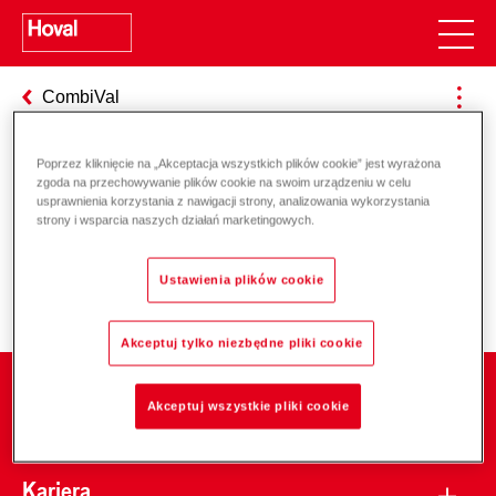
CombiVal
Poprzez kliknięcie na „Akceptacja wszystkich plików cookie” jest wyrażona
zgoda na przechowywanie plików cookie na swoim urządzeniu w celu
Odpowiedzialność za energię i
usprawnienia korzystania z nawigacji strony, analizowania wykorzystania
strony i wsparcia naszych działań marketingowych.
środowisko
Ustawienia plików cookie
Akceptuj tylko niezbędne pliki cookie
Firma
Akceptuj wszystkie pliki cookie
Kariera