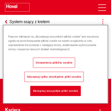
System ssący z kretem
Poprzez kliknięcie na „Akceptacja wszystkich plików cookie” jest wyrażona
zgoda na przechowywanie plików cookie na swoim urządzeniu w celu
Odpowiedzialność za energię i
usprawnienia korzystania z nawigacji strony, analizowania wykorzystania
strony i wsparcia naszych działań marketingowych.
środowisko
Ustawienia plików cookie
Akceptuj tylko niezbędne pliki cookie
Firma
Akceptuj wszystkie pliki cookie
Kariera