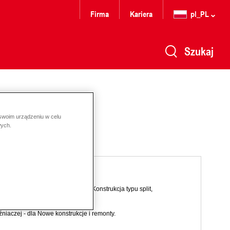
Firma
Kariera
pl_PL
Szukaj
 swoim urządzeniu w celu
wych.
nia i produkcji ciepłej wody. Konstrukcja typu split,
iaczej - dla Nowe konstrukcje i remonty.