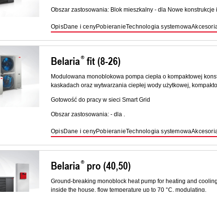
Obszar zastosowania: Blok mieszkalny - dla Nowe konstrukcje i
Opis
Dane i ceny
Pobieranie
Technologia systemowa
Akcesori
Belaria
fit (8-26)
Modulowana monoblokowa pompa ciepła o kompaktowej konstru
kaskadach oraz wytwarzania ciepłej wody użytkowej, kompak
Gotowość do pracy w sieci Smart Grid
Obszar zastosowania: - dla .
Opis
Dane i ceny
Pobieranie
Technologia systemowa
Akcesori
Belaria
pro (40,50)
Ground-breaking monoblock heat pump for heating and cooling a
inside the house, flow temperature up to 70 °C, modulating.
Range of applications: single family homes or dual occupancy 