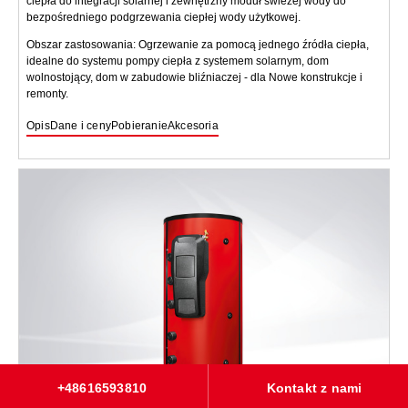
ciepła do integracji solarnej i zewnętrzny moduł świeżej wody do
bezpośredniego podgrzewania ciepłej wody użytkowej.
Obszar zastosowania: Ogrzewanie za pomocą jednego źródła ciepła,
idealne do systemu pompy ciepła z systemem solarnym, dom
wolnostojący, dom w zabudowie bliźniaczej - dla Nowe konstrukcje i
remonty.
Opis
Dane i ceny
Pobieranie
Akcesoria
+48616593810
Kontakt z nami