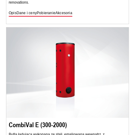
renovations.
Opis
Dane i ceny
Pobieranie
Akcesoria
CombiVal E (300-2000)
Butla ładująca wykonana ze stali, emaliowana wewnątrz, z