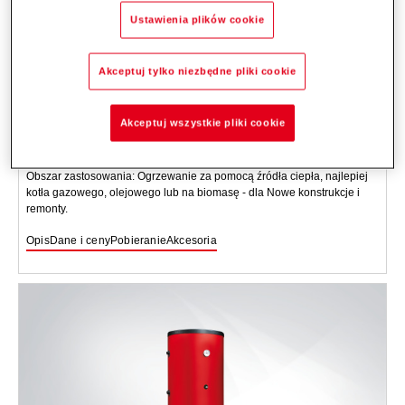
Ustawienia plików cookie
Akceptuj tylko niezbędne pliki cookie
CombiVal CR (200-1000)
Zbiornik wody pitnej do podgrzewania wody pitnej. Cylinder ze stali
Akceptuj wszystkie pliki cookie
nierdzewnej z izolacją termiczną. Wbudowany wymiennik ciepła (płaski
profil) wykonany ze stali nierdzewnej.
Obszar zastosowania: Ogrzewanie za pomocą źródła ciepła, najlepiej
kotła gazowego, olejowego lub na biomasę - dla Nowe konstrukcje i
remonty.
Opis
Dane i ceny
Pobieranie
Akcesoria