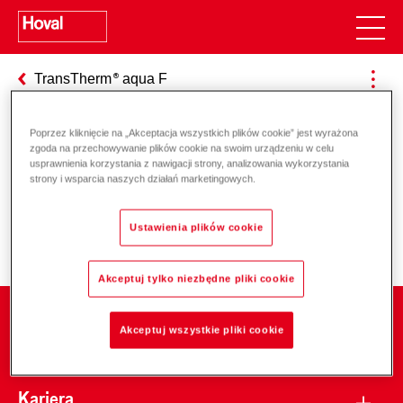
TransTherm
aqua F
Poprzez kliknięcie na „Akceptacja wszystkich plików cookie” jest wyrażona
zgoda na przechowywanie plików cookie na swoim urządzeniu w celu
Odpowiedzialność za energię i
usprawnienia korzystania z nawigacji strony, analizowania wykorzystania
strony i wsparcia naszych działań marketingowych.
środowisko
Ustawienia plików cookie
Akceptuj tylko niezbędne pliki cookie
Firma
Akceptuj wszystkie pliki cookie
Kariera