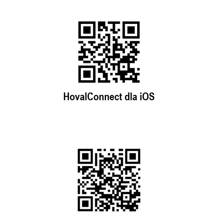
HovalConnect dla iOS