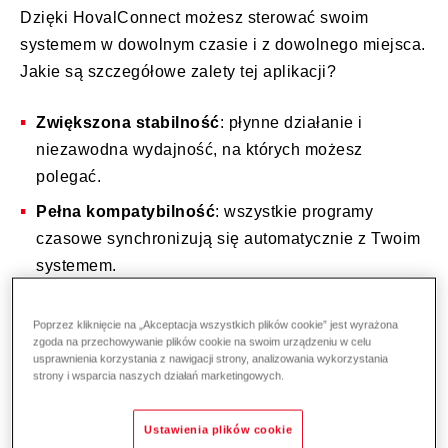
Dzięki HovalConnect możesz sterować swoim
systemem w dowolnym czasie i z dowolnego miejsca.
Jakie są szczegółowe zalety tej aplikacji?
Zwiększona stabilność
: płynne działanie i
niezawodna wydajność, na których możesz
polegać.
Pełna kompatybilność
: wszystkie programy
czasowe synchronizują się automatycznie z Twoim
systemem.
Intuicyjna nawigacja
: poznaj jeszcze bardziej
przejrzysty i inteligentny interfejs użytkownika.
Poprzez kliknięcie na „Akceptacja wszystkich plików cookie” jest wyrażona
zgoda na przechowywanie plików cookie na swoim urządzeniu w celu
usprawnienia korzystania z nawigacji strony, analizowania wykorzystania
Przejrzyste dane
: wartości w czasie rzeczywistym i
strony i wsparcia naszych działań marketingowych.
historyczne zapewniają Ci zawsze najlepszy
dostęp do informacji.
Ustawienia plików cookie