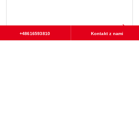
+48616593810
Kontakt z nami
Odpowiedzialność za energię i
środowisko
Firma