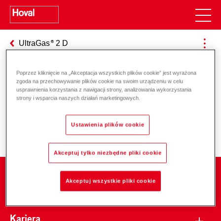
UltraGas
2 D
Poprzez kliknięcie na „Akceptacja wszystkich plików cookie” jest wyrażona
zgoda na przechowywanie plików cookie na swoim urządzeniu w celu
Odpowiedzialność za energię i
usprawnienia korzystania z nawigacji strony, analizowania wykorzystania
strony i wsparcia naszych działań marketingowych.
środowisko
Ustawienia plików cookie
Akceptuj tylko niezbędne pliki cookie
Firma
Akceptuj wszystkie pliki cookie
Kariera