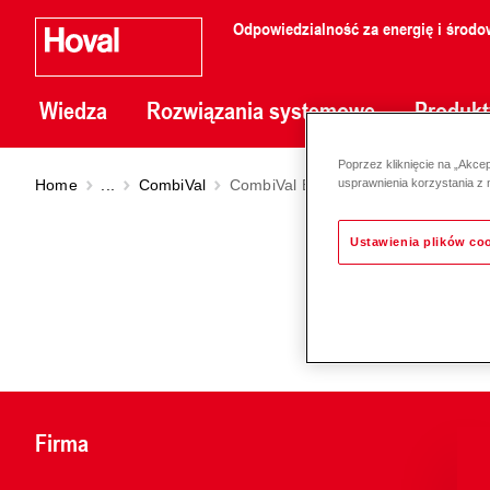
Odpowiedzialność za energię i środo
Wiedza
Rozwiązania systemowe
Produkt
Poprzez kliknięcie na „Akce
Home
...
CombiVal
CombiVal ER (200-1000)
usprawnienia korzystania z 
Ustawienia plików co
Firma