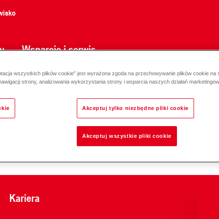
wisko
y
Wsparcie i serwis
ptacja wszystkich plików cookie” jest wyrażona zgoda na przechowywanie plików cookie na
nawigacji strony, analizowania wykorzystania strony i wsparcia naszych działań marketingo
okie
Akceptuj tylko niezbędne pliki cookie
Akceptuj wszystkie pliki cookie
Odpowiedzialność za e
Kariera