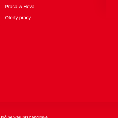
Przegląd
Praca w Hoval
Oferty pracy
Ogólne warunki handlowe