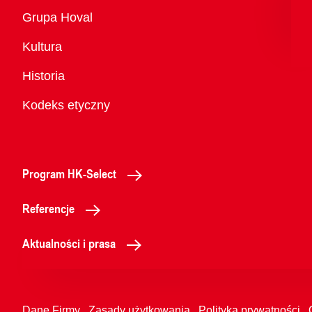
Przegląd
Grupa Hoval
Kultura
Historia
Kodeks etyczny
Program HK-Select
Referencje
Aktualności i prasa
Dane Firmy
Zasady użytkowania
Polityka prywatności