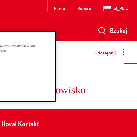
Firma
Kariera
pl_PL
Szukaj
 swoim urządzeniu w celu
wych.
Udostępnij
nergię i środowisko
Hoval Kontakt