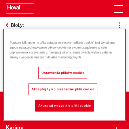
BioLyt
Poprzez kliknięcie na „Akceptacja wszystkich plików cookie” jest wyrażona
zgoda na przechowywanie plików cookie na swoim urządzeniu w celu
Odpowiedzialność za energię i
usprawnienia korzystania z nawigacji strony, analizowania wykorzystania
strony i wsparcia naszych działań marketingowych.
środowisko
Ustawienia plików cookie
Akceptuj tylko niezbędne pliki cookie
Firma
Akceptuj wszystkie pliki cookie
Kariera