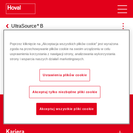
UltraSource
B
Poprzez kliknięcie na „Akceptacja wszystkich plików cookie” jest wyrażona
zgoda na przechowywanie plików cookie na swoim urządzeniu w celu
Odpowiedzialność za energię i
usprawnienia korzystania z nawigacji strony, analizowania wykorzystania
strony i wsparcia naszych działań marketingowych.
środowisko
Ustawienia plików cookie
Akceptuj tylko niezbędne pliki cookie
Firma
Akceptuj wszystkie pliki cookie
Kariera