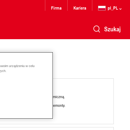
Firma
Kariera
pl_PL
Szukaj
 swoim urządzeniu w celu
wych.
 wykonany ze stali z izolacją termiczną.
iaczej - dla Nowe konstrukcje i remonty.