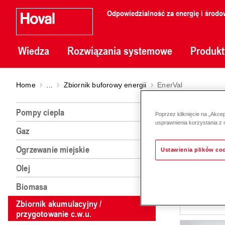
Odpowiedzialność za energię i środo
Wiedza
Rozwiązania systemowe
Produkt
Home
...
Zbiornik buforowy energii
EnerVal
EnerV
Pompy ciepła
Poprzez kliknięcie na „Akce
usprawnienia korzystania z 
Gaz
Ogrzewanie miejskie
Ustawienia plików co
Olej
Biomasa
Zbiornik akumulacyjny /
przygotowanie c.w.u.