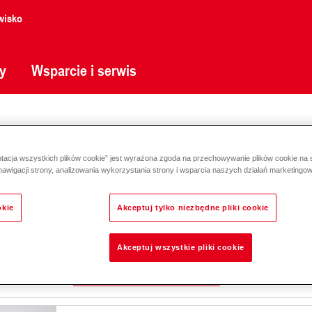
wisko
y
Wsparcie i serwis
al
ptacja wszystkich plików cookie” jest wyrażona zgoda na przechowywanie plików cookie na
nawigacji strony, analizowania wykorzystania strony i wsparcia naszych działań marketingo
EnerVal (100-500)
okie
Akceptuj tylko niezbędne pliki cookie
Zasobnik buforowy do przechowywania wody grzewczej. Zbiornik
Akceptuj wszystkie pliki cookie
Obszar zastosowania: dom wolnostojący, dom w zabudowie bliźn
Opis
Dane i ceny
Pobieranie
Akcesoria