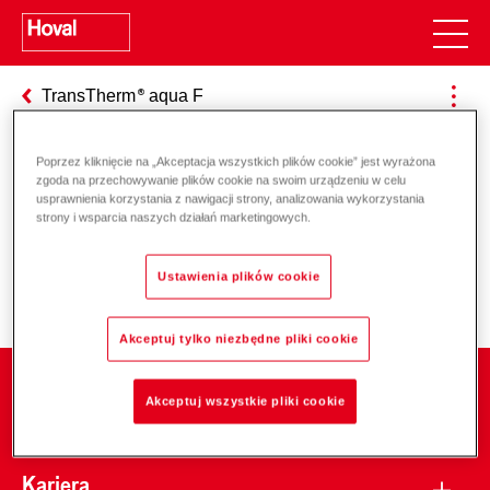
TransTherm
aqua F
Poprzez kliknięcie na „Akceptacja wszystkich plików cookie” jest wyrażona
zgoda na przechowywanie plików cookie na swoim urządzeniu w celu
Odpowiedzialność za energię i
usprawnienia korzystania z nawigacji strony, analizowania wykorzystania
strony i wsparcia naszych działań marketingowych.
środowisko
Ustawienia plików cookie
Akceptuj tylko niezbędne pliki cookie
Firma
Akceptuj wszystkie pliki cookie
Kariera