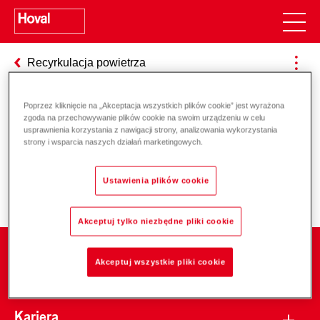
Recyrkulacja powietrza
Poprzez kliknięcie na „Akceptacja wszystkich plików cookie” jest wyrażona
zgoda na przechowywanie plików cookie na swoim urządzeniu w celu
Odpowiedzialność za energię i
usprawnienia korzystania z nawigacji strony, analizowania wykorzystania
strony i wsparcia naszych działań marketingowych.
środowisko
Ustawienia plików cookie
Akceptuj tylko niezbędne pliki cookie
Firma
Akceptuj wszystkie pliki cookie
Kariera