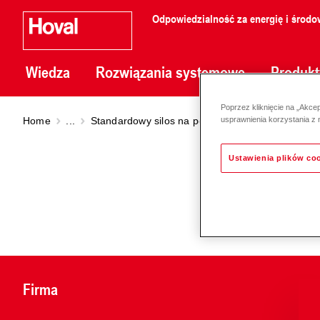
Odpowiedzialność za energię i środo
Wiedza
Rozwiązania systemowe
Produkt
Poprzez kliknięcie na „Akce
Home
...
Standardowy silos na pelety
Standardowy silos
usprawnienia korzystania z 
Ustawienia plików co
Firma