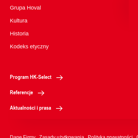
Przegląd
Grupa Hoval
Kultura
Historia
Kodeks etyczny
Program HK-Select
Referencje
Aktualności i prasa
Dane Firmy
Zasady użytkowania
Polityka prywatności