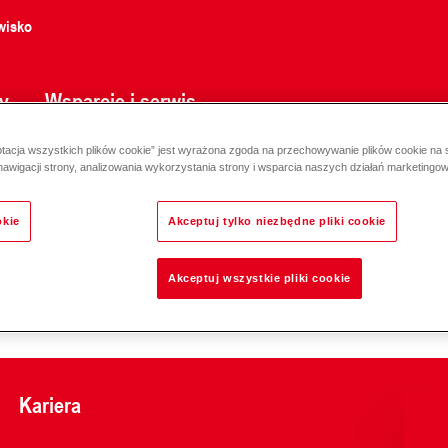
wisko
y
Wsparcie i serwis
ptacja wszystkich plików cookie” jest wyrażona zgoda na przechowywanie plików cookie na
 na pelety HP....SFA 24x24/1800 - 30x30/2700
nawigacji strony, analizowania wykorzystania strony i wsparcia naszych działań marketingo
okie
Akceptuj tylko niezbędne pliki cookie
Akceptuj wszystkie pliki cookie
Odpowiedzialność za e
Kariera