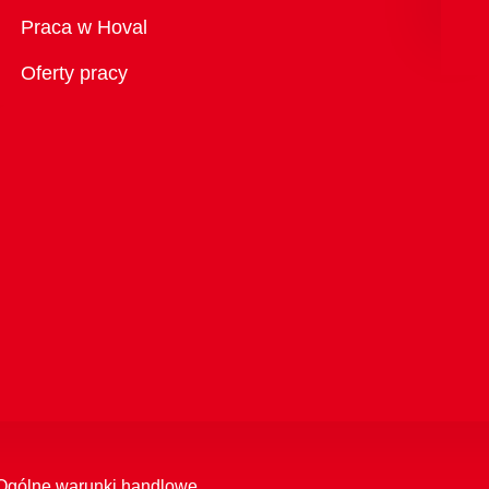
Przegląd
Praca w Hoval
Oferty pracy
Ogólne warunki handlowe