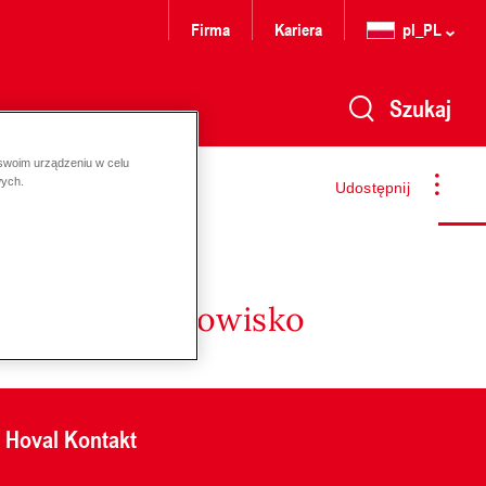
Firma
Kariera
pl_PL
Szukaj
 swoim urządzeniu w celu
wych.
Udostępnij
nergię i środowisko
Hoval Kontakt