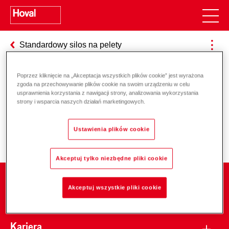
Standardowy silos na pelety
Poprzez kliknięcie na „Akceptacja wszystkich plików cookie” jest wyrażona
zgoda na przechowywanie plików cookie na swoim urządzeniu w celu
Odpowiedzialność za energię i
usprawnienia korzystania z nawigacji strony, analizowania wykorzystania
strony i wsparcia naszych działań marketingowych.
środowisko
Ustawienia plików cookie
Akceptuj tylko niezbędne pliki cookie
Firma
Akceptuj wszystkie pliki cookie
Kariera