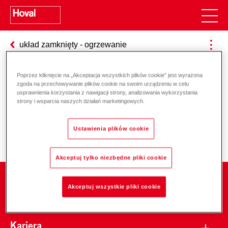
układ zamknięty - ogrzewanie
Poprzez kliknięcie na „Akceptacja wszystkich plików cookie” jest wyrażona
zgoda na przechowywanie plików cookie na swoim urządzeniu w celu
Odpowiedzialność za energię i
usprawnienia korzystania z nawigacji strony, analizowania wykorzystania
strony i wsparcia naszych działań marketingowych.
środowisko
Ustawienia plików cookie
Akceptuj tylko niezbędne pliki cookie
Firma
Akceptuj wszystkie pliki cookie
Kariera