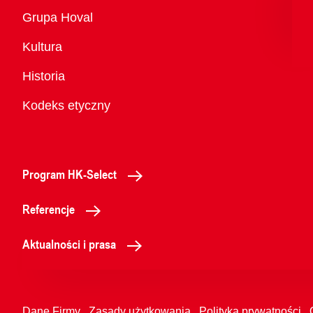
Przegląd
Grupa Hoval
Kultura
Historia
Kodeks etyczny
Program HK-Select
Referencje
Aktualności i prasa
Dane Firmy
Zasady użytkowania
Polityka prywatności