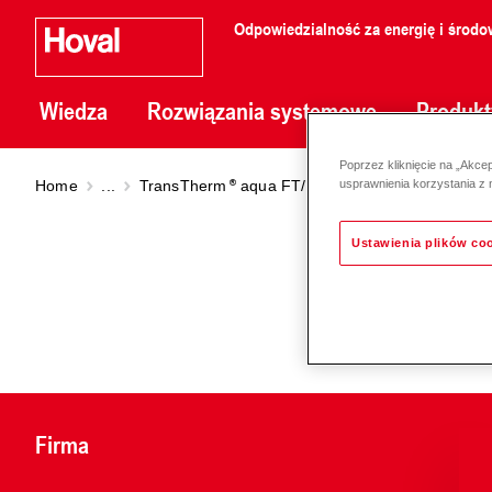
Odpowiedzialność za energię i środo
Wiedza
Rozwiązania systemowe
Produkt
Poprzez kliknięcie na „Akce
Home
...
TransTherm
aqua FT/FTC
TransTherm
aqua
usprawnienia korzystania z 
Ustawienia plików co
Firma