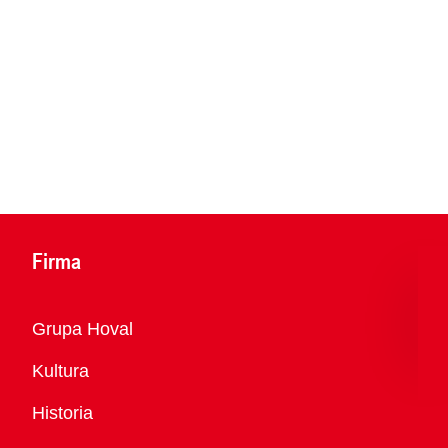
Firma
Przegląd
Grupa Hoval
Kultura
Historia