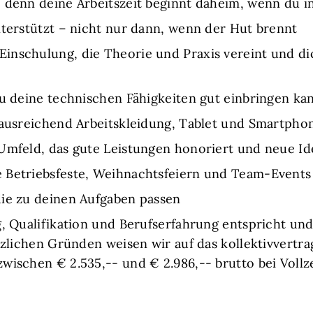
 denn deine Arbeitszeit beginnt daheim, wenn du in
nterstützt – nicht nur dann, wenn der Hut brennt
inschulung, die Theorie und Praxis vereint und di
du deine technischen Fähigkeiten gut einbringen ka
 ausreichend Arbeitskleidung, Tablet und Smartpho
Umfeld, das gute Leistungen honoriert und neue Id
 Betriebsfeste, Weihnachtsfeiern und Team-Events
die zu deinen Aufgaben passen
g, Qualifikation und Berufserfahrung entspricht u
tzlichen Gründen weisen wir auf das kollektivvertra
wischen € 2.535,-- und € 2.986,-- brutto bei Vollze