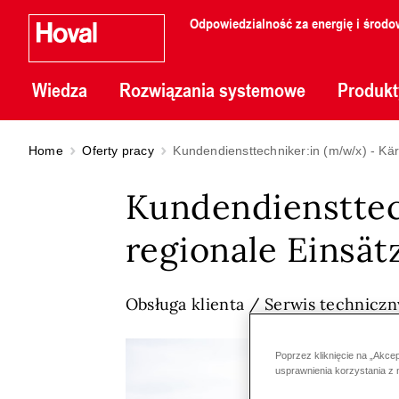
Odpowiedzialność za energię i środo
Wiedza
Rozwiązania systemowe
Produkt
Home
Oferty pracy
Kundendiensttechniker:in (m/w/x) - Kär
Kundendiensttec
regionale Einsät
Obsługa klienta / Serwis techniczn
Poprzez kliknięcie na „Akce
usprawnienia korzystania z 