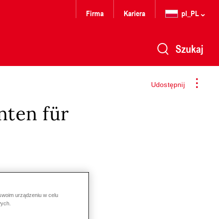
Firma
Kariera
pl_PL
Szukaj
Udostępnij
nten für
 swoim urządzeniu w celu
wych.