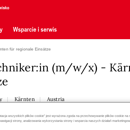
wisko
y
Wsparcie i serwis
nten für regionale Einsätze
hniker:in (m/w/x) - Kär
ze
y
Kärnten
Austria
ptacja wszystkich plików cookie” jest wyrażona zgoda na przechowywanie plików cookie na
nawigacji strony, analizowania wykorzystania strony i wsparcia naszych działań marketingo