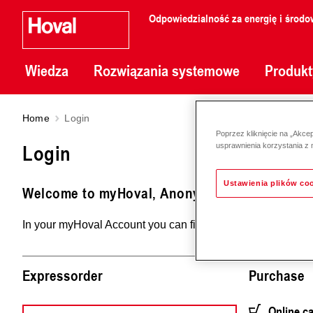
Odpowiedzialność za energię i środo
Wiedza
Rozwiązania systemowe
Produkt
Home
Login
Poprzez kliknięcie na „Akce
Login
usprawnienia korzystania z 
Ustawienia plików co
Welcome to myHoval, Anonymous
In your myHoval Account you can find an overview of your p
Expressorder
Purchase
Online c