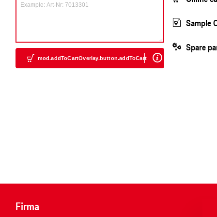
Sample O
Spare pa
mod.addToCartOverlay.button.addToCart
Firma