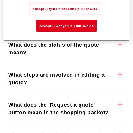
Where can I find the other documents
Akceptuj tylko niezbędne pliki cookie
about the quote (ErP label, system
technology, etc.)?
Akceptuj wszystkie pliki cookie
What does the status of the quote
mean?
What steps are involved in editing a
quote?
What does the 'Request a quote'
button mean in the shopping basket?