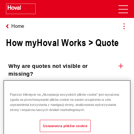
Home
How myHoval Works > Quote
Why are quotes not visible or
missing?
Poprzez kliknięcie na „Akceptacja wszystkich plików cookie” jest wyrażona
Why can't I download a quote?
zgoda na przechowywanie plików cookie na swoim urządzeniu w celu
usprawnienia korzystania z nawigacji strony, analizowania wykorzystania
strony i wsparcia naszych działań marketingowych.
Why can't I order a quote?
Ustawienia plików cookie