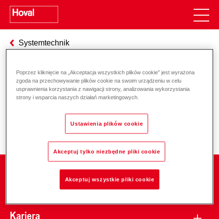
Systemtechnik
Poprzez kliknięcie na „Akceptacja wszystkich plików cookie” jest wyrażona
zgoda na przechowywanie plików cookie na swoim urządzeniu w celu
Odpowiedzialność za energię i
usprawnienia korzystania z nawigacji strony, analizowania wykorzystania
strony i wsparcia naszych działań marketingowych.
środowisko
Ustawienia plików cookie
Akceptuj tylko niezbędne pliki cookie
Firma
Akceptuj wszystkie pliki cookie
Kariera