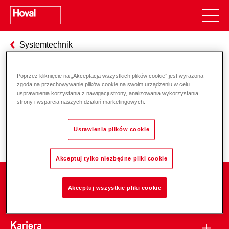
Systemtechnik
Poprzez kliknięcie na „Akceptacja wszystkich plików cookie” jest wyrażona
zgoda na przechowywanie plików cookie na swoim urządzeniu w celu
Odpowiedzialność za energię i
usprawnienia korzystania z nawigacji strony, analizowania wykorzystania
strony i wsparcia naszych działań marketingowych.
środowisko
Ustawienia plików cookie
Akceptuj tylko niezbędne pliki cookie
Firma
Akceptuj wszystkie pliki cookie
Kariera