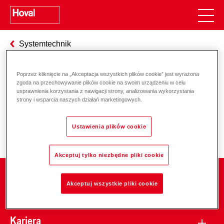
Systemtechnik
Poprzez kliknięcie na „Akceptacja wszystkich plików cookie” jest wyrażona
zgoda na przechowywanie plików cookie na swoim urządzeniu w celu
Odpowiedzialność za energię i
usprawnienia korzystania z nawigacji strony, analizowania wykorzystania
strony i wsparcia naszych działań marketingowych.
środowisko
Ustawienia plików cookie
Akceptuj tylko niezbędne pliki cookie
Firma
Akceptuj wszystkie pliki cookie
Kariera