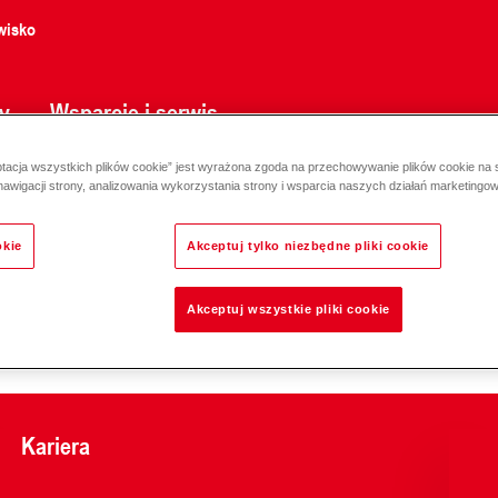
wisko
y
Wsparcie i serwis
ptacja wszystkich plików cookie” jest wyrażona zgoda na przechowywanie plików cookie na
nawigacji strony, analizowania wykorzystania strony i wsparcia naszych działań marketingo
okie
Akceptuj tylko niezbędne pliki cookie
Odpowiedzialność za e
Akceptuj wszystkie pliki cookie
Kariera