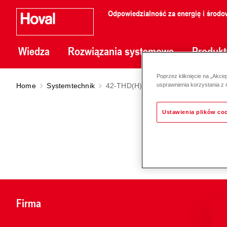
Odpowiedzialność za energię i środo
Wiedza
Rozwiązania systemowe
Produkt
Poprzez kliknięcie na „Akce
Home
Systemtechnik
42-THD(H)-W-6011
usprawnienia korzystania z 
Ustawienia plików co
Firma