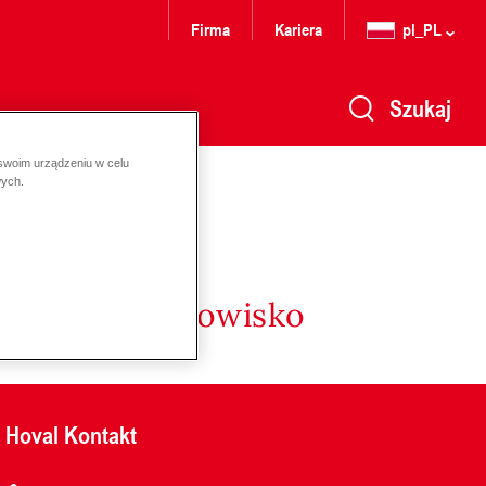
Firma
Kariera
pl_PL
Szukaj
 swoim urządzeniu w celu
wych.
nergię i środowisko
Hoval Kontakt