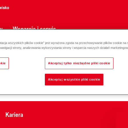
wisko
y
Wsparcie i serwis
ptacja wszystkich plików cookie” jest wyrażona zgoda na przechowywanie plików cookie na
nawigacji strony, analizowania wykorzystania strony i wsparcia naszych działań marketingo
okie
Akceptuj tylko niezbędne pliki cookie
Odpowiedzialność za e
Akceptuj wszystkie pliki cookie
Kariera