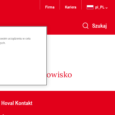
Firma
Kariera
pl_PL
Szukaj
 swoim urządzeniu w celu
wych.
nergię i środowisko
Hoval Kontakt