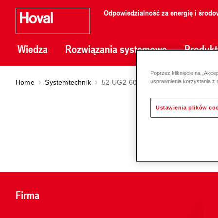
Odpowiedzialność za energię i środo
Wiedza
Rozwiązania systemowe
Produkt
Poprzez kliknięcie na „Akce
Home
Systemtechnik
52-UG2-6010
usprawnienia korzystania z 
Ustawienia plików co
Firma