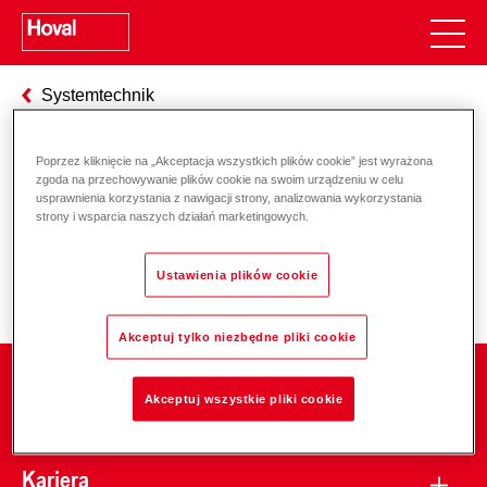
Systemtechnik
Poprzez kliknięcie na „Akceptacja wszystkich plików cookie” jest wyrażona
zgoda na przechowywanie plików cookie na swoim urządzeniu w celu
Odpowiedzialność za energię i
usprawnienia korzystania z nawigacji strony, analizowania wykorzystania
strony i wsparcia naszych działań marketingowych.
środowisko
Ustawienia plików cookie
Akceptuj tylko niezbędne pliki cookie
Firma
Akceptuj wszystkie pliki cookie
Kariera