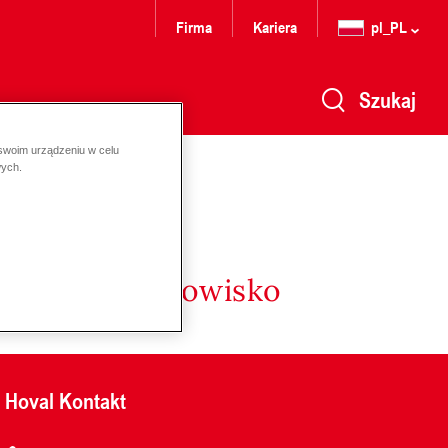
Firma
Kariera
pl_PL
Szukaj
 swoim urządzeniu w celu
wych.
nergię i środowisko
Hoval Kontakt