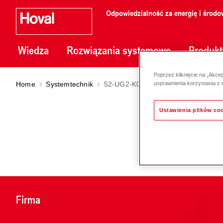
Odpowiedzialność za energię i środo
Wiedza
Rozwiązania systemowe
Produkt
Poprzez kliknięcie na „Akce
Home
Systemtechnik
52-UG2-K0046
usprawnienia korzystania z 
Ustawienia plików co
Firma