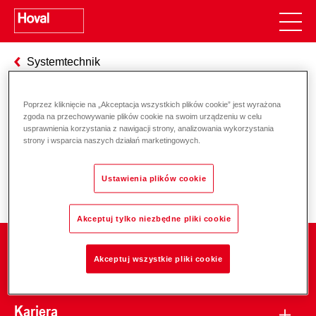
Systemtechnik
Poprzez kliknięcie na „Akceptacja wszystkich plików cookie” jest wyrażona
zgoda na przechowywanie plików cookie na swoim urządzeniu w celu
Odpowiedzialność za energię i
usprawnienia korzystania z nawigacji strony, analizowania wykorzystania
strony i wsparcia naszych działań marketingowych.
środowisko
Ustawienia plików cookie
Akceptuj tylko niezbędne pliki cookie
Firma
Akceptuj wszystkie pliki cookie
Kariera