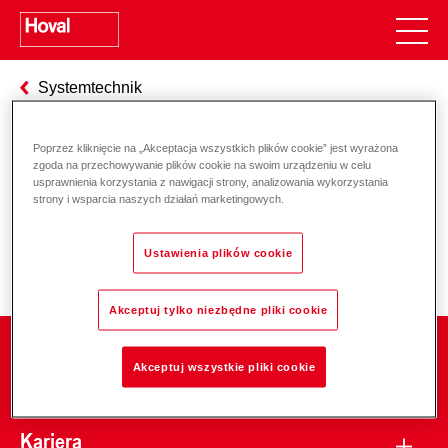
Systemtechnik
Poprzez kliknięcie na „Akceptacja wszystkich plików cookie” jest wyrażona
zgoda na przechowywanie plików cookie na swoim urządzeniu w celu
Odpowiedzialność za energię i
usprawnienia korzystania z nawigacji strony, analizowania wykorzystania
strony i wsparcia naszych działań marketingowych.
środowisko
Ustawienia plików cookie
Akceptuj tylko niezbędne pliki cookie
Firma
Akceptuj wszystkie pliki cookie
Kariera