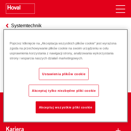
Systemtechnik
Poprzez kliknięcie na „Akceptacja wszystkich plików cookie” jest wyrażona
zgoda na przechowywanie plików cookie na swoim urządzeniu w celu
Odpowiedzialność za energię i
usprawnienia korzystania z nawigacji strony, analizowania wykorzystania
strony i wsparcia naszych działań marketingowych.
środowisko
Ustawienia plików cookie
Akceptuj tylko niezbędne pliki cookie
Firma
Akceptuj wszystkie pliki cookie
Kariera