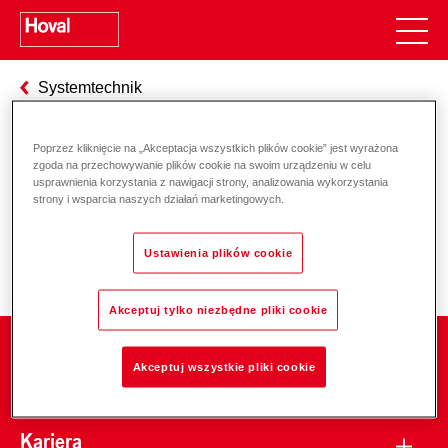
Systemtechnik
Poprzez kliknięcie na „Akceptacja wszystkich plików cookie” jest wyrażona
zgoda na przechowywanie plików cookie na swoim urządzeniu w celu
Odpowiedzialność za energię i
usprawnienia korzystania z nawigacji strony, analizowania wykorzystania
strony i wsparcia naszych działań marketingowych.
środowisko
Ustawienia plików cookie
Akceptuj tylko niezbędne pliki cookie
Firma
Akceptuj wszystkie pliki cookie
Kariera