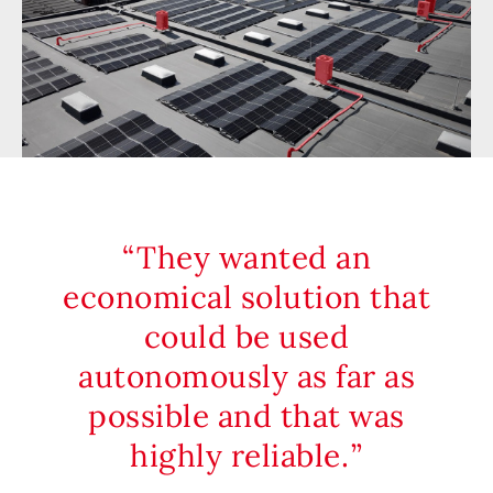
They wanted an
economical solution that
could be used
autonomously as far as
possible and that was
highly reliable.