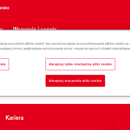
wisko
y
Wsparcie i serwis
ptacja wszystkich plików cookie” jest wyrażona zgoda na przechowywanie plików cookie na
nawigacji strony, analizowania wykorzystania strony i wsparcia naszych działań marketingo
okie
Akceptuj tylko niezbędne pliki cookie
Akceptuj wszystkie pliki cookie
Odpowiedzialność za e
Kariera