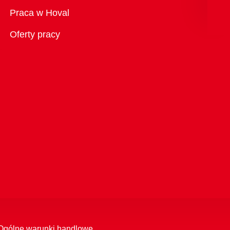
Przegląd
Praca w Hoval
Oferty pracy
Ogólne warunki handlowe