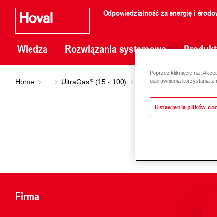
Odpowiedzialność za energię i środo
Wiedza
Rozwiązania systemowe
Produkt
Poprzez kliknięcie na „Akce
Home
...
UltraGas
(15 - 100)
UltraGas
(15-27)
usprawnienia korzystania z 
Ustawienia plików co
Firma