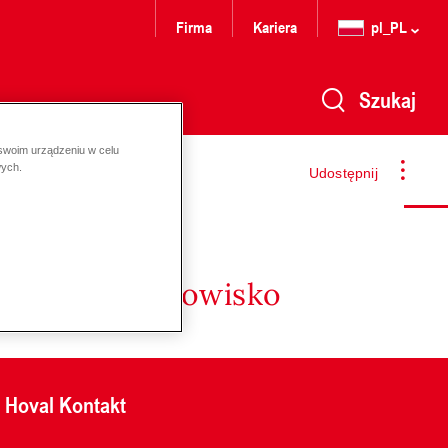
Firma
Kariera
pl_PL
Szukaj
 swoim urządzeniu w celu
wych.
Udostępnij
nergię i środowisko
Hoval Kontakt