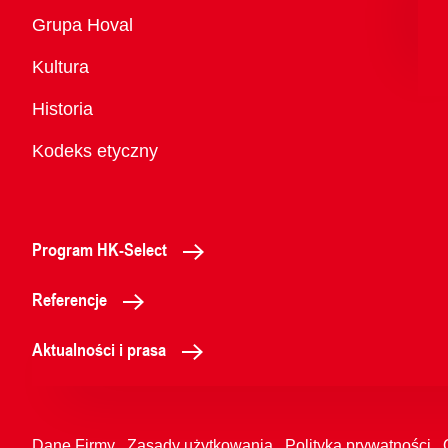
Przegląd
Grupa Hoval
Kultura
Historia
Kodeks etyczny
Program HK-Select
Referencje
Aktualności i prasa
Dane Firmy
Zasady użytkowania
Polityka prywatności