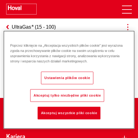
UltraGas
(15 - 100)
Poprzez kliknięcie na „Akceptacja wszystkich plików cookie” jest wyrażona
zgoda na przechowywanie plików cookie na swoim urządzeniu w celu
Odpowiedzialność za energię i
usprawnienia korzystania z nawigacji strony, analizowania wykorzystania
strony i wsparcia naszych działań marketingowych.
środowisko
Ustawienia plików cookie
Akceptuj tylko niezbędne pliki cookie
Firma
Akceptuj wszystkie pliki cookie
Kariera