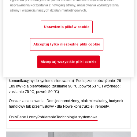
usprawnienia korzystania z nawigacji strony, analizowania wykorzystania
strony i wsparcia naszych działań marketingowych.
Ustawienia plików cookie
Akceptuj tylko niezbędne pliki cookie
TransTherm
giro C
Pośrednia kompaktowa stacja do sterowania, monitorowania i
Akceptuj wszystkie pliki cookie
przesyłania ciepła z sieci grzewczej do systemów ogrzewania i
podgrzewania wody odbiorcy. Gotowy do podłączenia, do montażu na
ścianie, z regulatorem systemowym Hoval TopTronic
E (interfejs
komunikacyjny do systemu sterowania). Podłączone obciążenie: 26-
189 kW (dla pierwotnego: zasilanie 90 °C, powrót 53 °C i wtórnego:
zasilanie 75 °C, powrót 50 °C).
Obszar zastosowania: Dom jednorodzinny, blok mieszkalny, budynek
handlowy lub przemysłowy - dla Nowe konstrukcje i remonty.
Opis
Dane i ceny
Pobieranie
Technologia systemowa