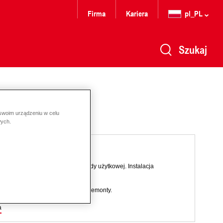
Firma
Kariera
pl_PL
Szukaj
 swoim urządzeniu w celu
wych.
nia oraz wytwarzania ciepłej wody użytkowej. Instalacja
ilania do 70 °C, modulacja.
iaczej - dla Nowe konstrukcje i remonty.
a