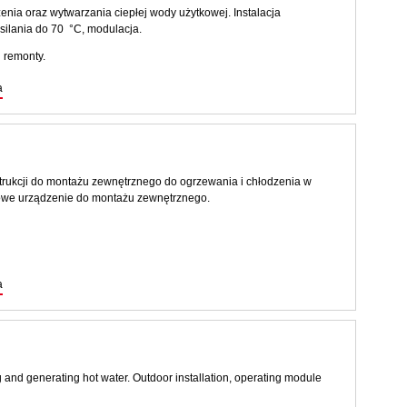
nia oraz wytwarzania ciepłej wody użytkowej. Instalacja
ilania do 70 °C, modulacja.
 remonty.
a
kcji do montażu zewnętrznego do ogrzewania i chłodzenia w
towe urządzenie do montażu zewnętrznego.
a
nd generating hot water. Outdoor installation, operating module