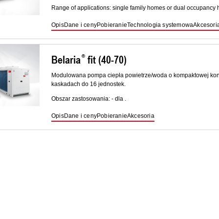
Range of applications: single family homes or dual occupancy 
Opis
Dane i ceny
Pobieranie
Technologia systemowa
Akcesori
Belaria
fit (40-70)
Modulowana pompa ciepła powietrze/woda o kompaktowej kons
kaskadach do 16 jednostek.
Obszar zastosowania: - dla .
Opis
Dane i ceny
Pobieranie
Akcesoria