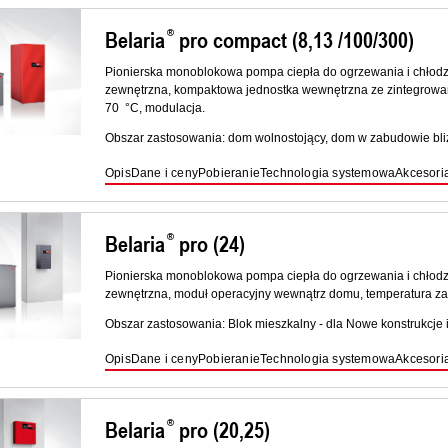
Belaria
pro compact (8,13 /100/300)
Pionierska monoblokowa pompa ciepła do ogrzewania i chłodze
zewnętrzna, kompaktowa jednostka wewnętrzna ze zintegrowany
70 °C, modulacja.
Obszar zastosowania: dom wolnostojący, dom w zabudowie bliźn
Opis
Dane i ceny
Pobieranie
Technologia systemowa
Akcesori
Belaria
pro (24)
Pionierska monoblokowa pompa ciepła do ogrzewania i chłodze
zewnętrzna, moduł operacyjny wewnątrz domu, temperatura zas
Obszar zastosowania: Blok mieszkalny - dla Nowe konstrukcje i
Opis
Dane i ceny
Pobieranie
Technologia systemowa
Akcesori
Belaria
pro (20,25)