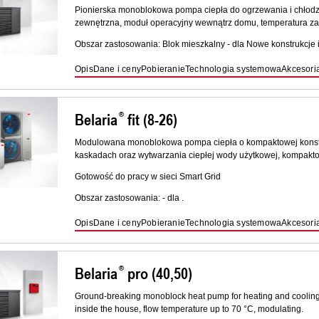
Pionierska monoblokowa pompa ciepła do ogrzewania i chłodze
zewnętrzna, moduł operacyjny wewnątrz domu, temperatura zas
Obszar zastosowania: Blok mieszkalny - dla Nowe konstrukcje i
Opis
Dane i ceny
Pobieranie
Technologia systemowa
Akcesori
Belaria
fit (8-26)
Modulowana monoblokowa pompa ciepła o kompaktowej konstru
kaskadach oraz wytwarzania ciepłej wody użytkowej, kompak
Gotowość do pracy w sieci Smart Grid
Obszar zastosowania: - dla .
Opis
Dane i ceny
Pobieranie
Technologia systemowa
Akcesori
Belaria
pro (40,50)
Ground-breaking monoblock heat pump for heating and cooling a
inside the house, flow temperature up to 70 °C, modulating.