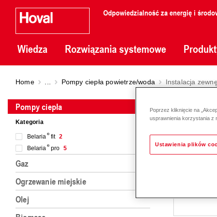
Odpowiedzialność za energię i środo
Wiedza
Rozwiązania systemowe
Produkt
Home
...
Pompy ciepła powietrze/woda
Instalacja zewn
Insta
Pompy ciepła
Poprzez kliknięcie na „Akce
usprawnienia korzystania z 
Kategoria
Belaria
fit
2
Ustawienia plików co
Belaria
pro
5
Gaz
Ogrzewanie miejskie
Olej