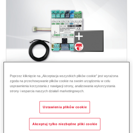
Poprzez kliknięcie na „Akceptacja wszystkich plików cookie” jest wyrażona
zgoda na przechowywanie plików cookie na swoim urządzeniu w celu
TopTronic
E Rozszerzenia modułów
usprawnienia korzystania z nawigacji strony, analizowania wykorzystania
Ogrzewanie lokalne
strony i wsparcia naszych działań marketingowych.
Moduł rozszerzający funkcje standardowych systemów ciepłowniczych.
Ustawienia plików cookie
Są one wymagane jako dodatek do modułów podstawowych.
Obszar zastosowania: Obieg grzewczy, wytwarzanie ciepłej wody,
uniwersalny - dla Nowe konstrukcje i remonty.
Akceptuj tylko niezbędne pliki cookie
Opis
Dane i ceny
Pobieranie