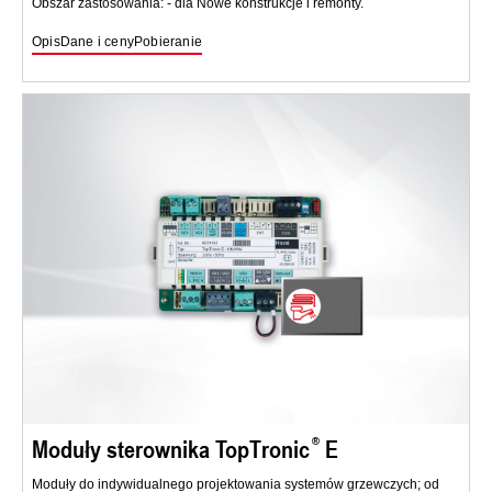
Obszar zastosowania: - dla Nowe konstrukcje i remonty.
Opis
Dane i ceny
Pobieranie
Moduły sterownika TopTronic
E
Moduły do indywidualnego projektowania systemów grzewczych; od