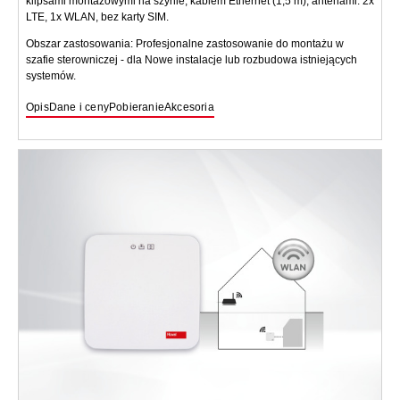
klipsami montażowymi na szynie, kablem Ethernet (1,5 m), antenami: 2x
LTE, 1x WLAN, bez karty SIM.
Obszar zastosowania: Profesjonalne zastosowanie do montażu w
szafie sterowniczej - dla Nowe instalacje lub rozbudowa istniejących
systemów.
Opis
Dane i ceny
Pobieranie
Akcesoria