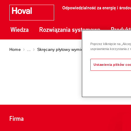
Odpowiedzialność za energię i środo
Wiedza
Rozwiązania systemowe
Produkt
Poprzez kliknięcie na „Akce
Home
...
Skręcany płytowy wymiennik ciepła
PHE przyk
usprawnienia korzystania z 
Ustawienia plików co
Firma