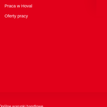
Przegląd
Praca w Hoval
Oferty pracy
Ogólne warunki handlowe