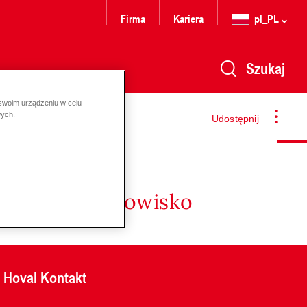
Firma
Kariera
pl_PL
Szukaj
 swoim urządzeniu w celu
wych.
Udostępnij
nergię i środowisko
Hoval Kontakt