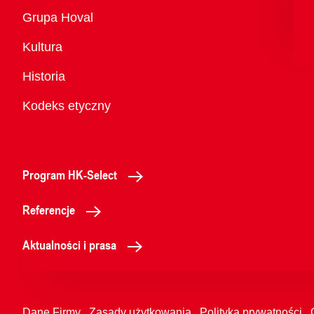
Przegląd
Grupa Hoval
Kultura
Historia
Kodeks etyczny
Program HK-Select
Referencje
Aktualności i prasa
Dane Firmy
Zasady użytkowania
Polityka prywatności