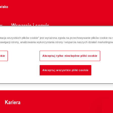
wisko
y
Wsparcie i serwis
ptacja wszystkich plików cookie” jest wyrażona zgoda na przechowywanie plików cookie na
ręcone
nawigacji strony, analizowania wykorzystania strony i wsparcia naszych działań marketingo
okie
Akceptuj tylko niezbędne pliki cookie
Akceptuj wszystkie pliki cookie
Odpowiedzialność za e
Kariera