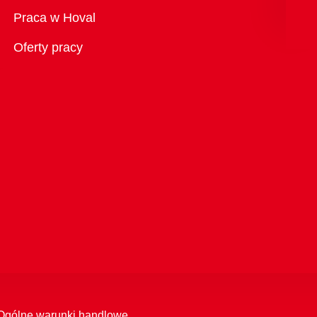
Przegląd
Praca w Hoval
Oferty pracy
Ogólne warunki handlowe