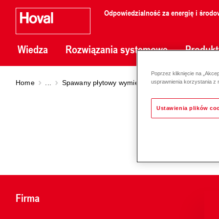
Odpowiedzialność za energię i środo
Wiedza
Rozwiązania systemowe
Produkt
Poprzez kliknięcie na „Akce
Home
...
Spawany płytowy wymiennik ciepła
Spawane 
usprawnienia korzystania z 
Ustawienia plików co
Firma