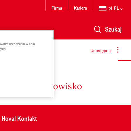
Firma
Kariera
pl_PL
Szukaj
 swoim urządzeniu w celu
wych.
Udostępnij
nergię i środowisko
Hoval Kontakt