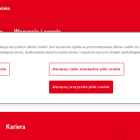
wisko
y
Wsparcie i serwis
ptacja wszystkich plików cookie” jest wyrażona zgoda na przechowywanie plików cookie na
PHE
nawigacji strony, analizowania wykorzystania strony i wsparcia naszych działań marketingo
okie
Akceptuj tylko niezbędne pliki cookie
Akceptuj wszystkie pliki cookie
Odpowiedzialność za e
Kariera