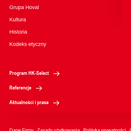
Przegląd
Grupa Hoval
Kultura
Historia
Kodeks etyczny
Program HK-Select
Referencje
Aktualności i prasa
Dane Firmy
Zasady użytkowania
Polityka prywatności